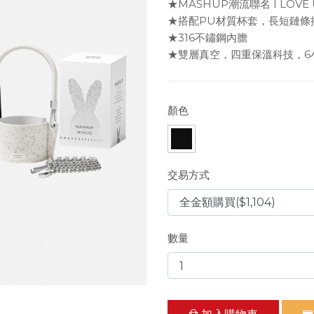
★MASHUP潮流聯名 I LOVE 
★搭配PU材質杯套，長短鏈條
★316不鏽鋼內膽
★雙層真空，四重保溫科技，6
顏色
交易方式
數量