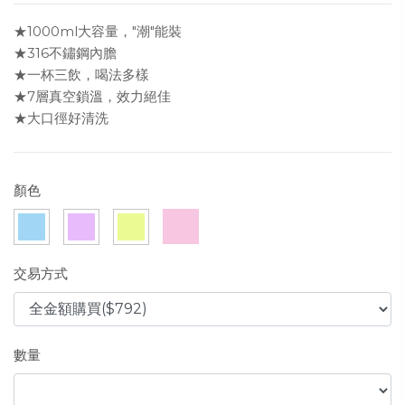
★1000ml大容量，"潮"能裝
★316不鏽鋼內膽
★一杯三飲，喝法多樣
★7層真空鎖溫，效力絕佳
★大口徑好清洗
顏色
交易方式
數量