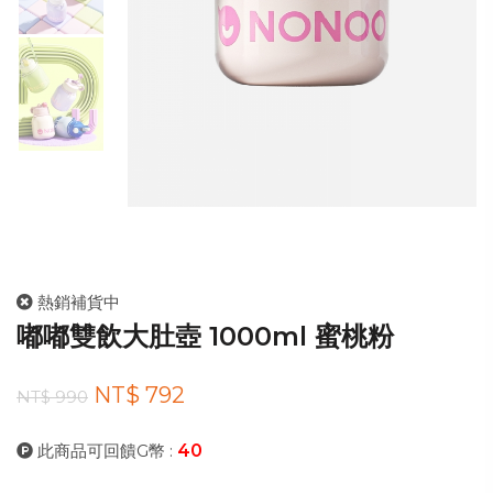
熱銷補貨中
嘟嘟雙飲大肚壺 1000ml 蜜桃粉
NT$ 792
NT$ 990
此商品可回饋G幣 :
40