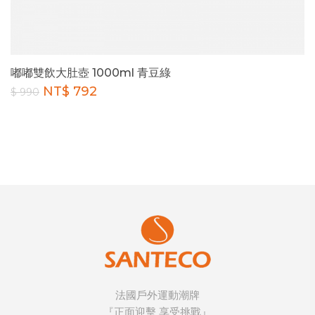
嘟嘟雙飲大肚壺 1000ml 青豆綠
NT$ 792
$ 990
法國戶外運動潮牌
『正面迎擊 享受挑戰』