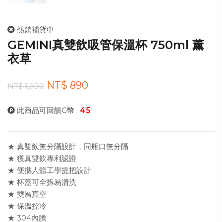
熱銷補貨中
GEMINI真雙飲吸管保溫杯 750ml 薰
衣草
NT$ 890
NT$ 1,090
此商品可回饋G幣 :
45
★ 真雙飲無分隔設計，同瓶口無分隔
★ 獲真雙飲專利認證
★ 便攜人體工學提把設計
★ 杯蓋可全拆易清洗
★ 雙層真空
★ 保溫控冷
★ 304內膽