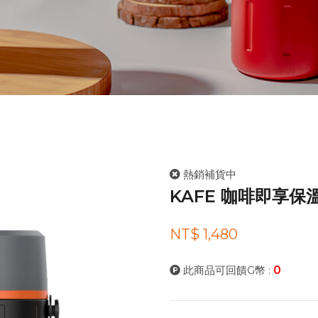
熱銷補貨中
KAFE 咖啡即享保溫
NT$ 1,480
此商品可回饋G幣 :
0