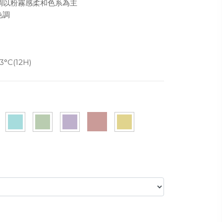
體色調以粉霧感柔和色系為主
色調
)
3°C(12H)