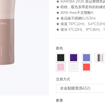
★ KARIBA 2025 新品整
★ 暗桃，暖色系帶柔和的粉橘
★ BPA-free不含雙酚A
★ 食品級不銹鋼SUS304
★ 保溫 76°C(2H)、54°C(12H
★ 保冷 5°C(2H)、9°C(6H)、1
顏色
交易方式
數量