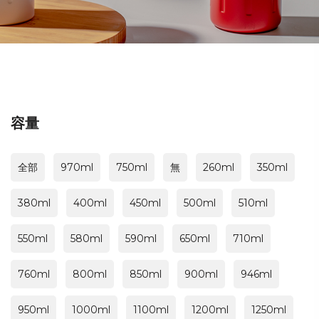
容量
全部
970ml
750ml
無
260ml
350ml
380ml
400ml
450ml
500ml
510ml
550ml
580ml
590ml
650ml
710ml
760ml
800ml
850ml
900ml
946ml
950ml
1000ml
1100ml
1200ml
1250ml