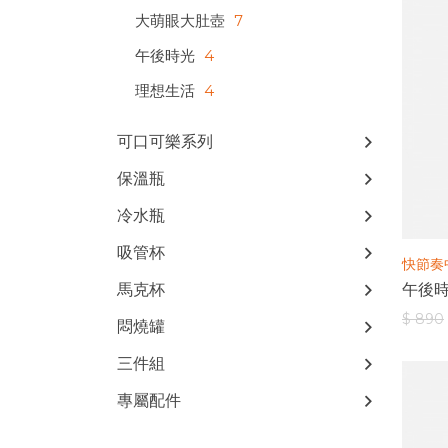
大萌眼大肚壺
7
午後時光
4
理想生活
4
可口可樂系列
保溫瓶
冷水瓶
吸管杯
快節奏
馬克杯
午後時
$ 890
悶燒罐
三件組
專屬配件