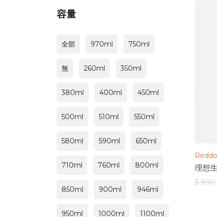
容量
全部
970ml
750ml
無
260ml
350ml
380ml
400ml
450ml
500ml
510ml
550ml
580ml
590ml
650ml
Redd
710ml
760ml
800ml
理想生
$ 890
850ml
900ml
946ml
950ml
1000ml
1100ml