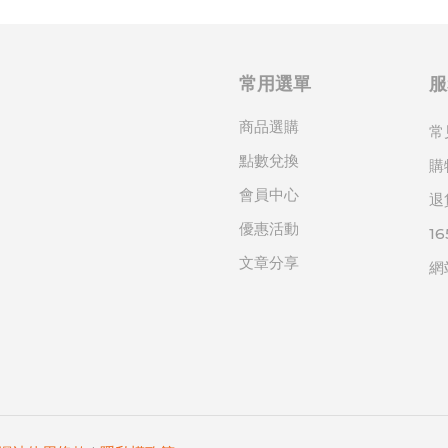
常用選單
服
商品選購
常
點數兌換
購
會員中心
退
優惠活動
1
文章分享
網