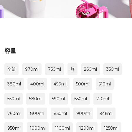
容量
全部
970ml
750ml
無
260ml
350ml
380ml
400ml
450ml
500ml
510ml
550ml
580ml
590ml
650ml
710ml
760ml
800ml
850ml
900ml
946ml
950ml
1000ml
1100ml
1200ml
1250ml