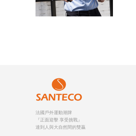
法國戶外運動潮牌
『正面迎擊 享受挑戰』
達到人與大自然間的雙贏