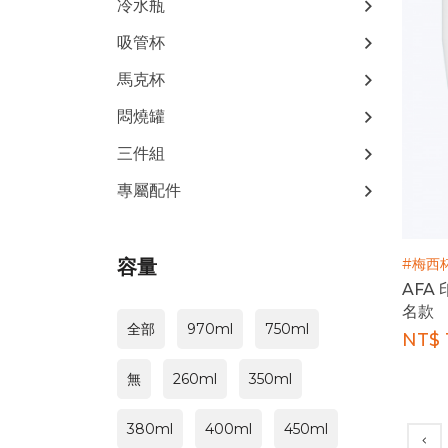
冷水瓶
吸管杯
馬克杯
悶燒罐
三件組
專屬配件
容量
#梅西
AFA 
名款
全部
970ml
750ml
NT$ 
無
260ml
350ml
380ml
400ml
450ml